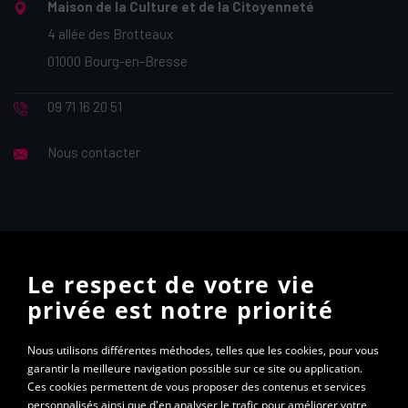
Maison de la Culture et de la Citoyenneté
4 allée des Brotteaux
01000 Bourg-en-Bresse
09 71 16 20 51
Nous contacter
Vous souhaitez recevoir la lettre d’information mensuelle
Le respect de votre vie
ALTEC ? Abonnez-vous à notre newsletter
privée est notre priorité
S'abonner à la newsletter
Nous utilisons différentes méthodes, telles que les cookies, pour vous
garantir la meilleure navigation possible sur ce site ou application.
Ces cookies permettent de vous proposer des contenus et services
personnalisés ainsi que d'en analyser le trafic pour améliorer votre