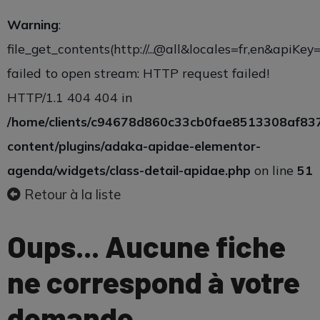
Warning
:
file_get_contents(http://...@all&locales=fr,en&apiK
failed to open stream: HTTP request failed!
HTTP/1.1 404 404 in
/home/clients/c94678d860c33cb0fae8513308af83
content/plugins/adaka-apidae-elementor-
agenda/widgets/class-detail-apidae.php
on line
51
Retour à la liste
Oups... Aucune fiche
ne correspond à votre
demande.