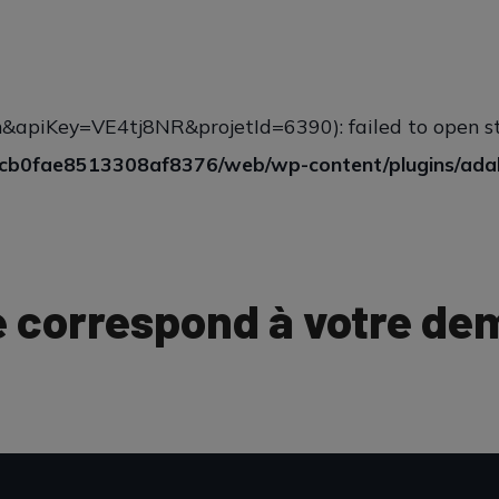
fr,en&apiKey=VE4tj8NR&projetId=6390): failed to open 
3cb0fae8513308af8376/web/wp-content/plugins/ada
e correspond à votre de