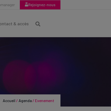
bmanager
Rejoignez-nous
ontact & accès
Accueil
/
Agenda
/
Evenement