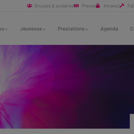
Groupes & scolaires
Presse
Intranet
Fa
bs
Jeunesse
Prestations
Agenda
C