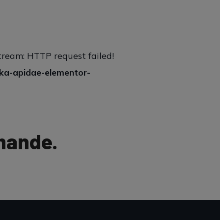
stream: HTTP request failed!
ka-apidae-elementor-
mande.