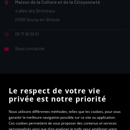
Maison de la Culture et de la Citoyenneté
4 allée des Brotteaux
01000 Bourg-en-Bresse
09 71 16 20 51
Nous contacter
Vous souhaitez recevoir la lettre d’information mensuelle
Le respect de votre vie
ALTEC ? Abonnez-vous à notre newsletter
privée est notre priorité
S'abonner à la newsletter
Nous utilisons différentes méthodes, telles que les cookies, pour vous
garantir la meilleure navigation possible sur ce site ou application.
Ces cookies permettent de vous proposer des contenus et services
personnalisés ainsi que d'en analyser le trafic pour améliorer votre