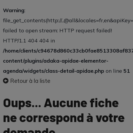
Warning
:
file_get_contents(http://...@all&locales=fr,en&apiK
failed to open stream: HTTP request failed!
HTTP/1.1 404 404 in
/home/clients/c94678d860c33cb0fae8513308af83
content/plugins/adaka-apidae-elementor-
agenda/widgets/class-detail-apidae.php
on line
51
Retour à la liste
Oups... Aucune fiche
ne correspond à votre
demande.