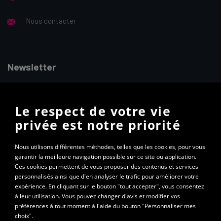
Nous contacter
Newsletter
Vous souhaitez recevoir la lettre d’information mensuelle
Le respect de votre vie
ALTEC ? Abonnez-vous à notre newsletter
privée est notre priorité
S'abonner à la newsletter
Nous utilisons différentes méthodes, telles que les cookies, pour vous
garantir la meilleure navigation possible sur ce site ou application.
Ces cookies permettent de vous proposer des contenus et services
personnalisés ainsi que d'en analyser le trafic pour améliorer votre
expérience. En cliquant sur le bouton "tout accepter", vous consentez
à leur utilisation. Vous pouvez changer d'avis et modifier vos
préférences à tout moment à l'aide du bouton "Personnaliser mes
choix".
© 2022 ALTEC – Tous droits réservés