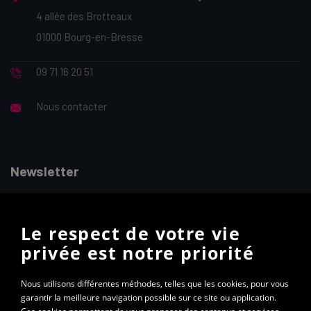
4 allée des Brotteaux
01000 Bourg-en-Bresse
09 71 16 20 51
Nous contacter
Newsletter
Vous souhaitez recevoir la lettre d’information mensuelle
Le respect de votre vie
ALTEC ? Abonnez-vous à notre newsletter
privée est notre priorité
S'abonner à la newsletter
Nous utilisons différentes méthodes, telles que les cookies, pour vous
garantir la meilleure navigation possible sur ce site ou application.